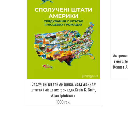
Американ
і мета.Т
Кеннет А.
Сполучені штати Америки. Урядування у
штатах і місцевих громадах.Кевін Б. Сміт,
Алан Ґрінблатт
1000
грн.