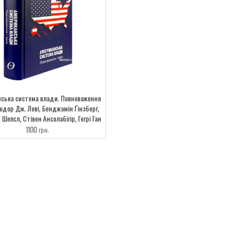
ська система влади. Повноваження
еодор Дж. Лові, Бенджамін Ґінзберґ,
 Шепсл, Стівен Ансолабігір, Гегрі Ган
1100
грн.