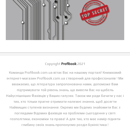
Copyright
Profibook
2021
Команда Profibook.com.ua вітає Вас на нашому порталі! Книжковий
інтернет-магазин Profibook.com.ua створений для професіоналів ! Ми
вважаємо, що література запропонована нами, допоможе Вам
підтримувати той рівень знань, що вивели Вас на щабель
Найуспішніших Фахівців у Ваших галузях. Також ми ради бачити у нас і
тих, хто тільки прагне отримати належні знання, щоб досягти
Найвищих ступенів визнання. Окремо ми будемо знайомити Вас з
поглядами Відомих фахівців на проблеми сьогодення у світі
геополітики, економіки та права! А для тих, хто має намір підняти
глибину своїх знань пропонуємо розділ Букіністика.!