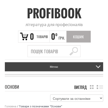
PROFIBOOK
література для професіоналів
0
0
0
ТОВАРІВ
КОШИК
ГРН.
ПОРОЖНІЙ
Меню
ОСНОВИ
ВИГЛЯД
GRID
LI
Головна
/ Товари з позначками “Основи”