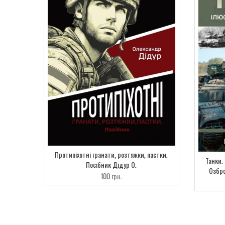
Протипіхотні гранати, розтяжки, пастки.
Танки.
Посібник Дідур О.
Озбро
100
грн.