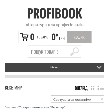
PROFIBOOK
література для професіоналів
0
0
0
ТОВАРІВ
КОШИК
ГРН.
ПОРОЖНІЙ
Меню
ВЕСЬ МИР
ВИГЛЯД
GRID
LI
Головна
/ Товари з позначками “Весь мир”