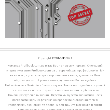
Copyright
Profibook
2021
Команда Profibook.com.ua вітає Вас на нашому порталі! Книжковий
інтернет-магазин Profibook.com.ua створений для професіоналів ! Ми
вважаємо, що література запропонована нами, допоможе Вам
підтримувати той рівень знань, що вивели Вас на щабель
Найуспішніших Фахівців у Ваших галузях. Також ми ради бачити у нас і
тих, хто тільки прагне отримати належні знання, щоб досягти
Найвищих ступенів визнання. Окремо ми будемо знайомити Вас з
поглядами Відомих фахівців на проблеми сьогодення у світі
геополітики, економіки та права! А для тих, хто має намір підняти
глибину своїх знань пропонуємо розділ Букіністика.!