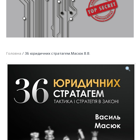
Головна
/ 36 юридичних стратагем.Масюк В.В.