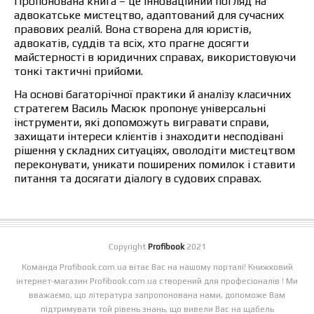
Пропонована книга – це інноваційний погляд на
адвокатське мистецтво, адаптований для сучасних
правових реалій. Вона створена для юристів,
адвокатів, суддів та всіх, хто прагне досягти
майстерності в юридичних справах, використовуючи
тонкі тактичні прийоми.
На основі багаторічної практики й аналізу класичних
стратегем Василь Масюк пропонує універсальні
інструменти, які допоможуть вигравати справи,
захищати інтереси клієнтів і знаходити несподівані
рішення у складних ситуаціях, оволодіти мистецтвом
переконувати, уникати поширених помилок і ставити
питання та досягати діалогу в судових справах.
Copyright
Profibook
2021
Команда Profibook.com.ua вітає Вас на нашому порталі! Книжковий
інтернет-магазин Profibook.com.ua створений для професіоналів ! Ми
вважаємо, що література запропонована нами, допоможе Вам
підтримувати той рівень знань, що вивели Вас на щабель