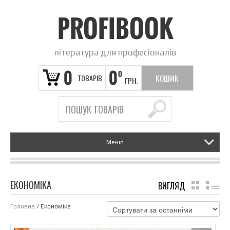
PROFIBOOK
література для професіоналів
0
0
0
ТОВАРІВ
КОШИК
ГРН.
ПОРОЖНІЙ
Меню
ЕКОНОМІКА
ВИГЛЯД
GRID
LI
Головна
/ Економіка