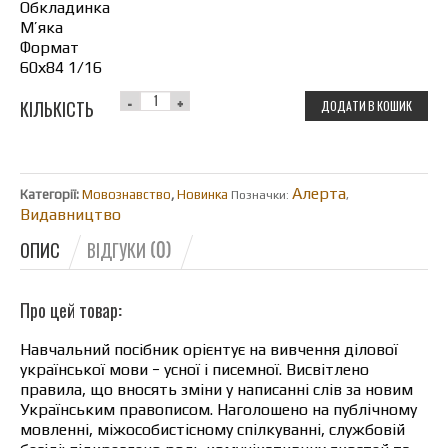
Обкладинка
М’яка
Формат
60х84 1/16
КІЛЬКІСТЬ
ДОДАТИ В КОШИК
Алерта
Категорії:
Мовознавство
,
Новинка
Позначки:
,
Видавництво
ОПИС
ВІДГУКИ (0)
Про цей товар:
Навчальний посібник орієнтує на вивчення ділової
української мови − усної і писемної. Висвітлено
правила, що вносять зміни у написанні слів за новим
Українським правописом. Наголошено на публічному
мовленні, міжособистісному спілкуванні, службовій