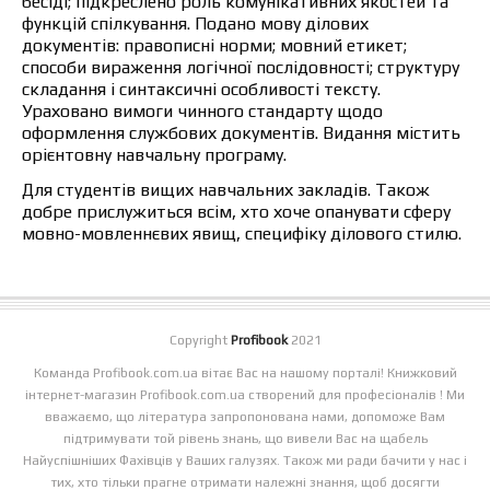
бесіді; підкреслено роль комунікативних якостей та
функцій спілкування. Подано мову ділових
документів: правописні норми; мовний етикет;
способи вираження логічної послідовності; структуру
складання і синтаксичні особливості тексту.
Ураховано вимоги чинного стандарту щодо
оформлення службових документів. Видання містить
орієнтовну навчальну програму.
Для студентів вищих навчальних закладів. Також
добре прислужиться всім, хто хоче опанувати сферу
мовно-мовленнєвих явищ, специфіку ділового стилю.
Copyright
Profibook
2021
Команда Profibook.com.ua вітає Вас на нашому порталі! Книжковий
інтернет-магазин Profibook.com.ua створений для професіоналів ! Ми
вважаємо, що література запропонована нами, допоможе Вам
підтримувати той рівень знань, що вивели Вас на щабель
Найуспішніших Фахівців у Ваших галузях. Також ми ради бачити у нас і
тих, хто тільки прагне отримати належні знання, щоб досягти