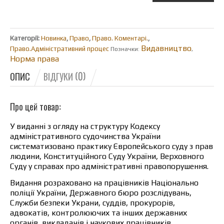
Категорії:
Новинка
,
Право
,
Право. Коментарі.
,
Видавництво
Право.Адміністративний процес
Позначки:
,
Норма права
ОПИС
ВІДГУКИ (0)
Про цей товар:
У виданні з огляду на структуру Кодексу
адміністративного судочинства України
систематизовано практику Європейського суду з прав
людини, Конституційного Суду України, Верховного
Суду у справах про адміністративні правопорушення.
Видання розраховано на працівників Національно
поліції України, Державного бюро розслідувань,
Служби безпеки Украни, суддів, прокурорів,
адвокатів, контролюючих та інших державних
органів, викладачів і наукових працівників,