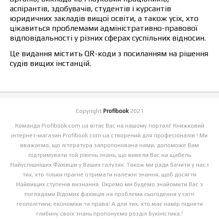
аспірантів, здобувачів, студентів і курсантів
юридичних закладів вищої освіти, а також усіх, хто
цікавиться проблемами адміністративно-правової
відповідальності у різних сферах суспільних відносин.
Це видання містить QR-коди з посиланням на рішення
судів вищих інстанцій.
Copyright
Profibook
2021
Команда Profibook.com.ua вітає Вас на нашому порталі! Книжковий
інтернет-магазин Profibook.com.ua створений для професіоналів ! Ми
вважаємо, що література запропонована нами, допоможе Вам
підтримувати той рівень знань, що вивели Вас на щабель
Найуспішніших Фахівців у Ваших галузях. Також ми ради бачити у нас і
тих, хто тільки прагне отримати належні знання, щоб досягти
Найвищих ступенів визнання. Окремо ми будемо знайомити Вас з
поглядами Відомих фахівців на проблеми сьогодення у світі
геополітики, економіки та права! А для тих, хто має намір підняти
глибину своїх знань пропонуємо розділ Букіністика.!