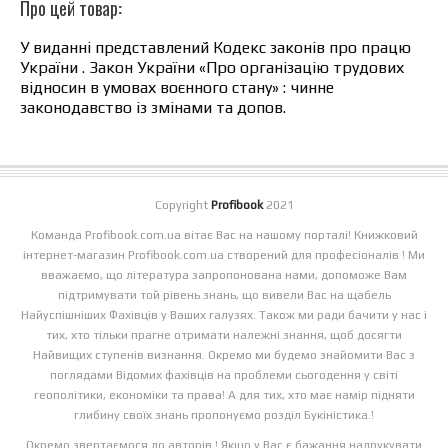
Про цей товар:
У виданні представлений Кодекс законів про працю
України . Закон України «Про організацію трудових
відносин в умовах воєнного стану» : чинне
законодавство із змінами та допов.
Copyright
Profibook
2021
Команда Profibook.com.ua вітає Вас на нашому порталі! Книжковий
інтернет-магазин Profibook.com.ua створений для професіоналів ! Ми
вважаємо, що література запропонована нами, допоможе Вам
підтримувати той рівень знань, що вивели Вас на щабель
Найуспішніших Фахівців у Ваших галузях. Також ми ради бачити у нас і
тих, хто тільки прагне отримати належні знання, щоб досягти
Найвищих ступенів визнання. Окремо ми будемо знайомити Вас з
поглядами Відомих фахівців на проблеми сьогодення у світі
геополітики, економіки та права! А для тих, хто має намір підняти
глибину своїх знань пропонуємо розділ Букіністика.!
Окремо звертаємося до авторів ! Якщо у Вас є бажання надрукувати