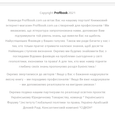
Copyright
Profibook
2021
Команда Profibook.com.ua вітає Вас на нашому порталі! Книжковий
інтернет-магазин Profibook.com.ua створений для професіоналів ! Ми
вважаємо, що література запропонована нами, допоможе Вам
підтримувати той рівень знань, що вивели Вас на щабель
Найуспішніших Фахівців у Ваших галузях. Також ми ради бачити у нас і
тих, хто тільки прагне отримати належні знання, щоб досягти
Найвищих ступенів визнання. Окремо ми будемо знайомити Вас з
поглядами Відомих фахівців на проблеми сьогодення у світі
геополітики, економіки та права! А для тих, хто має намір підняти
глибину своїх знань пропонуємо розділ Букіністика.!
Окремо звертаємося до авторів ! Якщо у Вас є бажання надрукувати
якісну книгу – ми порадимо професіоналів ! Якщо Ви вже надрукували
– ми допоможемо реалізувати на вигідних умовах !
Окрема подяка нашим партнерам по реалізації освітніх проєктів:
Українському Юридичному Товариству, команді * Українського
Форуму *,Інституту Глобальної політики та права, Україно-Арабській
Діловій Раді, Консалтинговій компанії *СІДКОН*