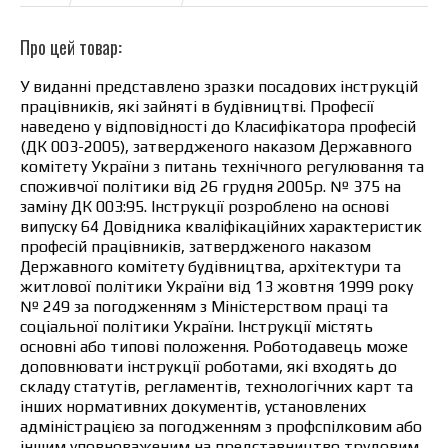
Про цей товар:
У виданні представлено зразки посадових інструкцій
працівників, які зайняті в будівництві. Професії
наведено у відповідності до Класифікатора професій
(ДК 003-2005), затвердженого наказом Державного
комітету України з питань технічного регулювання та
споживчої політики від 26 грудня 2005р. № 375 на
заміну ДК 003:95. Інструкції розроблено на основі
випуску 64 Довідника кваліфікаційних характеристик
професій працівників, затвердженого наказом
Державного комітету будівництва, архітектури та
житлової політики України від 13 жовтня 1999 року
№ 249 за погодженням з Міністерством праці та
соціальної політики України. Інструкції містять
основні або типові положення. Роботодавець може
доповнювати інструкції роботами, які входять до
складу статутів, регламентів, технологічних карт та
інших нормативних документів, установлених
адміністрацією за погодженням з профспілковим або
іншим уповноваженим на представництво трудовим