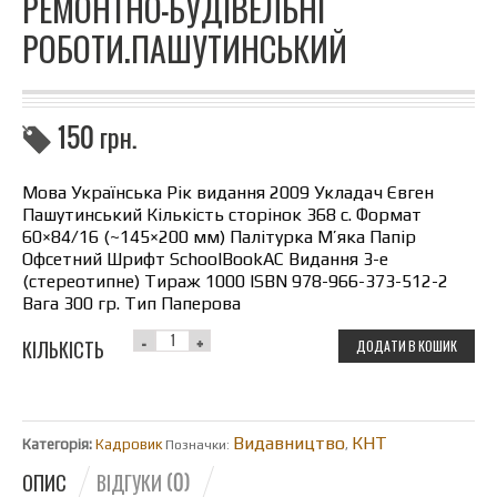
РЕМОНТНО-БУДІВЕЛЬНІ
РОБОТИ.ПАШУТИНСЬКИЙ
150
грн.
Мова Українська Рік видання 2009 Укладач Євген
Пашутинський Кількість сторінок 368 с. Формат
60×84/16 (~145×200 мм) Палітурка М’яка Папір
Офсетний Шрифт SchoolBookAС Видання 3-е
(стереотипне) Тираж 1000 ISBN 978-966-373-512-2
Вага 300 гр. Тип Паперова
КІЛЬКІСТЬ
ДОДАТИ В КОШИК
Видавництво
КНТ
Категорія:
Кадровик
Позначки:
,
ОПИС
ВІДГУКИ (0)