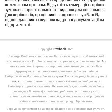
колективом органом. Відсутність нумерації сторінок
зумовлена пристосованістю видання для копіювання.
Для керівників, працівників кадрових служб, осіб,
відповідальних за ведення кадрової документації на
підприємстві.
Copyright
Profibook
2021
Команда Profibook.com.ua вітає Вас на нашому порталі! Книжковий
інтернет-магазин Profibook.com.ua створений для професіоналів ! Ми
вважаємо, що література запропонована нами, допоможе Вам
підтримувати той рівень знань, що вивели Вас на щабель
Найуспішніших Фахівців у Ваших галузях. Також ми ради бачити у нас і
тих, хто тільки прагне отримати належні знання, щоб досягти
Найвищих ступенів визнання. Окремо ми будемо знайомити Вас з
поглядами Відомих фахівців на проблеми сьогодення у світі
геополітики, економіки та права! А для тих, хто має намір підняти
глибину своїх знань пропонуємо розділ Букіністика.!
Окремо звертаємося до авторів ! Якщо у Вас є бажання надрукувати