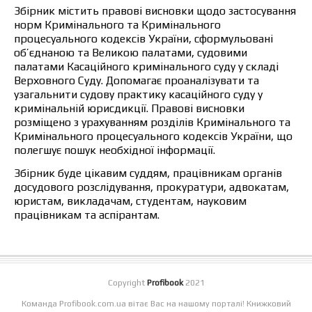
Збірник містить правові висновки щодо застосування
норм Кримінального та Кримінального
процесуального кодексів України, сформульовані
об’єднаною та Великою палатами, судовими
палатами Касаційного кримінального суду у складі
Верховного Суду. Допомагає проаналізувати та
узагальнити судову практику касаційного суду у
кримінальній юрисдикції. Правові висновки
розміщено з урахуванням розділів Кримінального та
Кримінального процесуального кодексів України, що
полегшує пошук необхідної інформації.
Збірник буде цікавим суддям, працівникам органів
досудового розслідування, прокуратури, адвокатам,
юристам, викладачам, студентам, науковим
працівникам та аспірантам.
Copyright
Profibook
2021
Команда Profibook.com.ua вітає Вас на нашому порталі! Книжковий