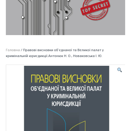
Головна
/ Правові висновки об’єднаної та Великої палат у
кримінальній юрисдикції.Антонюк Н. О., Новаковська І. Ю.