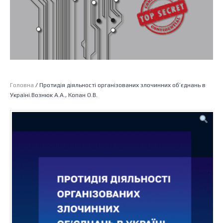
Головна
/ Протидія діяльності організованих злочинних об’єднань в
Україні.Вознюк А.А., Копан О.В.