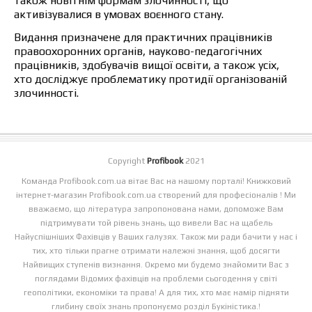
також новітнім формам злочинності, що
активізувалися в умовах воєнного стану.
Видання призначене для практичних працівників
правоохоронних органів, науково-педагогічних
працівників, здобувачів вищої освіти, а також усіх,
хто досліджує проблематику протидії організованій
злочинності.
Copyright
Profibook
2021
Команда Profibook.com.ua вітає Вас на нашому порталі! Книжковий
інтернет-магазин Profibook.com.ua створений для професіоналів ! Ми
вважаємо, що література запропонована нами, допоможе Вам
підтримувати той рівень знань, що вивели Вас на щабель
Найуспішніших Фахівців у Ваших галузях. Також ми ради бачити у нас і
тих, хто тільки прагне отримати належні знання, щоб досягти
Найвищих ступенів визнання. Окремо ми будемо знайомити Вас з
поглядами Відомих фахівців на проблеми сьогодення у світі
геополітики, економіки та права! А для тих, хто має намір підняти
глибину своїх знань пропонуємо розділ Букіністика.!