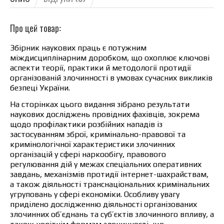
Про цей товар:
Збірник наукових праць є потужним
міждисциплінарним доробком, що охоплює ключові
аспекти теорії, практики й методології протидії
організованій злочинності в умовах сучасних викликів
безпеці України.
На сторінках цього видання зібрано результати
наукових досліджень провідних фахівців, зокрема
щодо профілактики розбійних нападів із
застосуванням зброї, кримінально-правової та
кримінологічної характеристики злочинних
організацій у сфері наркообігу, правового
регулювання дій у межах спеціальних оперативних
завдань, механізмів протидії інтернет-шахрайствам,
а також діяльності транснаціональних кримінальних
угруповань у сфері економіки. Особливу увагу
приділено дослідженню діяльності організованих
злочинних об’єднань та суб’єктів злочинного впливу, а