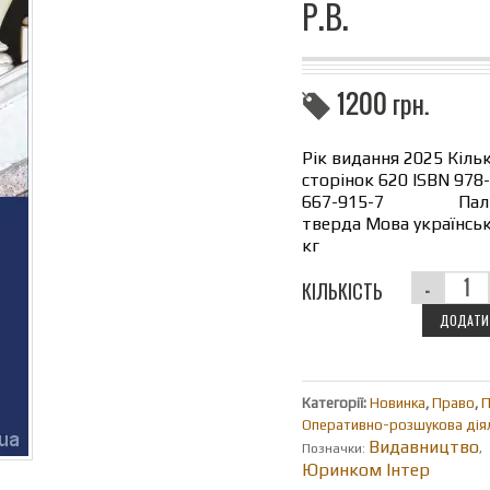
Р.В.
1200
грн.
Рік видання 2025 Кільк
сторінок 620 ISBN 978
667-915-7 Паліт
тверда Мова українськ
кг
КІЛЬКІСТЬ
ДОДАТИ 
Категорії:
Новинка
,
Право
,
П
Оперативно-розшукова діял
Видавництво
Позначки:
,
Юринком Інтер