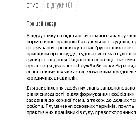
ОПИС
ВІДГУКИ (0)
Про цей товар:
У підручнику на підставі системного аналізу чи
нормативно-правовій базі діяльності судової, 
формування і розвитку таких ґрунтовних понять 
принципи правосуддя, судова система і судові і
функції і завдання Національної поліції, систем
організація діяльності Служби безпеки України,
основі вивчення яких стає можливим продовжен
юридичних дисциплін.
Для закріплення здобутих знань запропоновано 
рівня складності, а для формування необхідних
завдання до кожної теми, а також до деяких те
роботи. Тлумачення основних термінів, понять і
практичних працівників суду, правоохоронних т