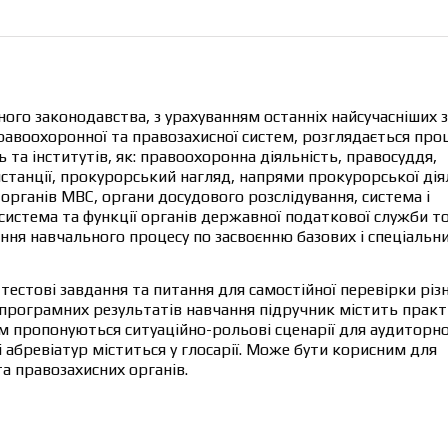
нного законодавства, з урахуванням останніх найсучасніших з
правоохоронної та правозахисної систем, розглядається про
та інститутів, як: правоохоронна діяльність, правосуддя,
нстанції, прокурорський нагляд, напрями прокурорської дія
а органів МВС, органи досудового розслідування, система і
 система та функції органів державної податкової служби т
ня навчального процесу по засвоєнню базових і спеціальн
тестові завдання та питання для самостійної перевірки різ
 програмних результатів навчання підручник містить практ
м пропонуються ситуаційно-рольові сценарії для аудиторно
 абревіатур міститься у глосарії. Може бути корисним для
а правозахисних органів.