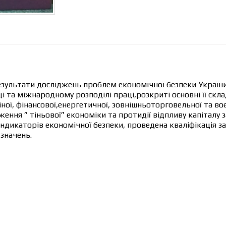
результати досліджень проблем економічної безпеки Україн
і та міжнародному розподілі праці,розкриті основні її скла
ійної, фінансової,енергетичної, зовнішньоторговельної та во
ння ” тіньової” економіки та протидії відпливу капіталу з
ндикаторів економічної безпеки, проведена кваліфікація за
 значень.