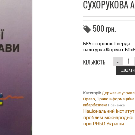
СУХОРУКОВА А.
500
грн.
685 сторінок.Тверда
палітурка.Формат 60х
КІЛЬКІСТЬ
ДОДАТИ 
Категорії:
Державне управл
Право
,
Право.Інформаційне
кібербезпека
Позначка:
Національний інститут
проблем міжнародної 
при РНБО України