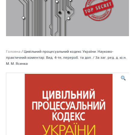
Головна
/ Цивільний процесуальний кодекс України: Науково-
практичний коментар. Вид. 4-те, перероб. та доп. / За заг. ред. д. ю.н.
М. М. Ясинка