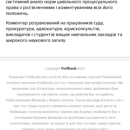
системний аналіз норм цивільного процесуального
права з роз’ясненнями і коментуванням всіх його
положень.
Коментар розрахований на працівників суду,
прокуратури, адвокатури, юрисконсультів,
викладачів і студентів вищих навчальних закладів та
широкого наукового загалу.
Copyright
Profibook
2021
Команда Profibook.com.ua вітає Вас на нашому порталі! Книжковий
інтернет-магазин Profibook.com.ua створений для професіоналів ! Ми
вважаємо, що література запропонована нами, допоможе Вам
підтримувати той рівень знань, що вивели Вас на щабель
Найуспішніших Фахівців у Ваших галузях. Також ми ради бачити у нас і
тих, хто тільки прагне отримати належні знання, щоб досягти
Найвищих ступенів визнання. Окремо ми будемо знайомити Вас з
поглядами Відомих фахівців на проблеми сьогодення у світі
геополітики, економіки та права! А для тих, хто має намір підняти
глибину своїх знань пропонуємо розділ Букіністика.!