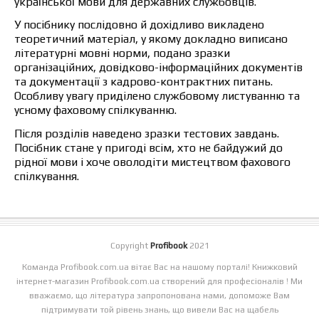
української мови для державних службовців.
У посібнику послідовно й дохідливо викладено
теоретичний матеріал, у якому докладно виписано
літературні мовні норми, подано зразки
організаційних, довідково-інформаційних документів
та документації з кадрово-контрактних питань.
Особливу увагу приділено службовому листуванню та
усному фаховому спілкуванню.
Після розділів наведено зразки тестових завдань.
Посібник стане у пригоді всім, хто не байдужий до
рідної мови і хоче оволодіти мистецтвом фахового
спілкування.
Copyright
Profibook
2021
Команда Profibook.com.ua вітає Вас на нашому порталі! Книжковий
інтернет-магазин Profibook.com.ua створений для професіоналів ! Ми
вважаємо, що література запропонована нами, допоможе Вам
підтримувати той рівень знань, що вивели Вас на щабель