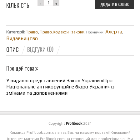
КІЛЬКІСТЬ
ДОДАТИ В КОШИК
Алерта
Категорії:
Право
,
Право.Кодекси і закони.
Позначки:
,
Видавництво
ОПИС
ВІДГУКИ (0)
Про цей товар:
У виданні представлений Закон України «Про
Національне антикорупційне бюро України» із
змінами та доповненнями
Copyright
Profibook
2021
Команда Profibook.com.ua вітає Вас на нашому порталі! Книжковий
інтернет-магазин Profibook.com.ua створений для професіоналів ! Ми