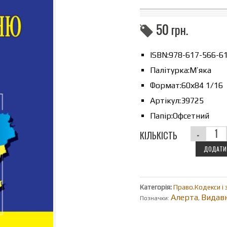
50
грн.
ISBN:
978-617-566-6
Палітурка:
М’яка
Формат:
60х84 1/16
Артікул:
39725
Папір:
Офсетний
КІЛЬКІСТЬ
ДОДАТИ 
Категорія:
Право.Кодекси і 
Алерта
Видав
Позначки:
,