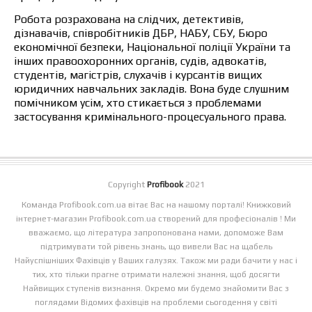
Робота розрахована на слідчих, детективів,
дізнавачів, співробітників ДБР, НАБУ, СБУ, Бюро
економічної безпеки, Національної поліції України та
інших правоохоронних органів, судів, адвокатів,
студентів, магістрів, слухачів і курсантів вищих
юридичних навчальних закладів. Вона буде слушним
помічником усім, хто стикається з проблемами
застосування кримінального-процесуального права.
Copyright
Profibook
2021
Команда Profibook.com.ua вітає Вас на нашому порталі! Книжковий
інтернет-магазин Profibook.com.ua створений для професіоналів ! Ми
вважаємо, що література запропонована нами, допоможе Вам
підтримувати той рівень знань, що вивели Вас на щабель
Найуспішніших Фахівців у Ваших галузях. Також ми ради бачити у нас і
тих, хто тільки прагне отримати належні знання, щоб досягти
Найвищих ступенів визнання. Окремо ми будемо знайомити Вас з
поглядами Відомих фахівців на проблеми сьогодення у світі