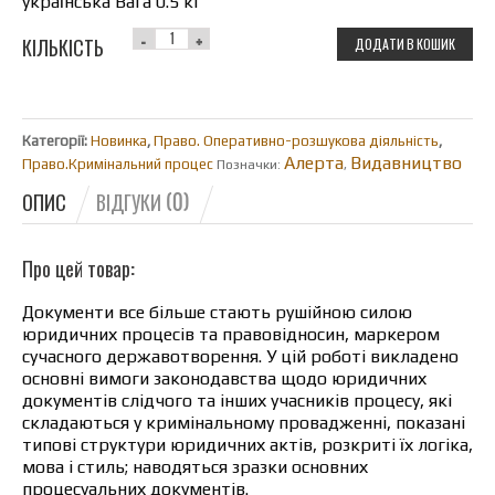
українська Вага 0.5 кг
КІЛЬКІСТЬ
ДОДАТИ В КОШИК
Категорії:
Новинка
,
Право. Оперативно-розшукова діяльність
,
Алерта
Видавництво
Право.Кримінальний процес
Позначки:
,
ОПИС
ВІДГУКИ (0)
Про цей товар:
Документи все більше стають рушійною силою
юридичних процесів та правовідносин, маркером
сучасного державотворення. У цій роботі викладено
основні вимоги законодавства щодо юридичних
документів слідчого та інших учасників процесу, які
складаються у кримінальному провадженні, показані
типові структури юридичних актів, розкриті їх логіка,
мова і стиль; наводяться зразки основних
процесуальних документів.